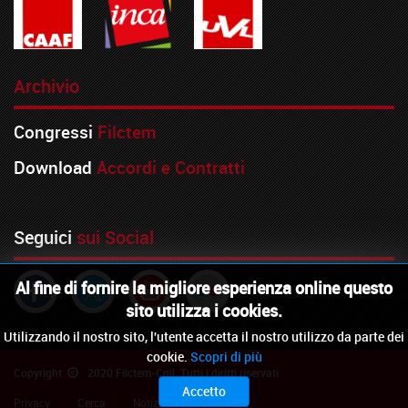
Archivio
Congressi
Filctem
Download
Accordi e Contratti
Seguici
sui Social
Al fine di fornire la migliore esperienza online questo
sito utilizza i cookies.
Utilizzando il nostro sito, l'utente accetta il nostro utilizzo da parte dei
cookie.
Scopri di più
Copyright
2020 Filctem-Cgil. Tutti i diritti riservati
Accetto
Privacy
Cerca
Notiziario