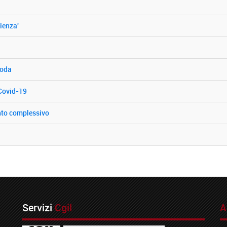
cienza'
moda
 Covid-19
ento complessivo
Servizi
Cgil
A