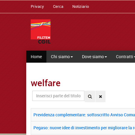
Privacy
Cerca
Notiziario
Home
Chi siamo
Dove siamo
Contratti
welfare
Inserisci
parte
del
titolo
Previdenza complementare: sottoscritto Avviso Comune 
Pegaso: nuove idee di investimento per migliorare la r