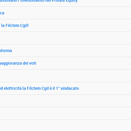
nnovano l’investimento nel Private Equity
ica
la Filctem Cgil!
taforma
 maggioranza dei voti
d elettricità la Filctem Cgil è il 1° sindacato