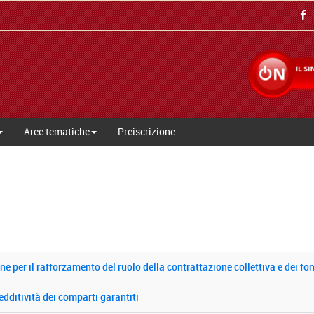
Aree tematiche
Preiscrizione
per il rafforzamento del ruolo della contrattazione collettiva e dei fo
edditività dei comparti garantiti